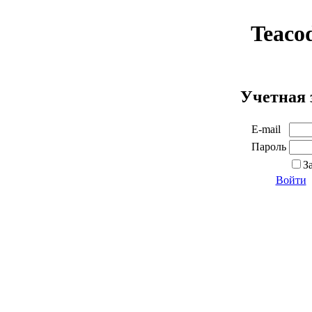
Teaco
Учетная 
E-mail
Пароль
З
Войти