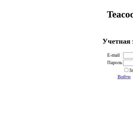
Teaco
Учетная 
E-mail
Пароль
З
Войти