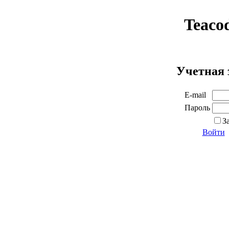
Teaco
Учетная 
E-mail
Пароль
З
Войти