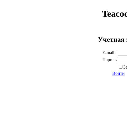
Teaco
Учетная 
E-mail
Пароль
З
Войти