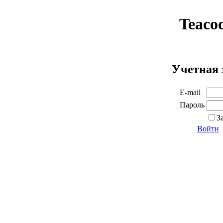
Teaco
Учетная 
E-mail
Пароль
З
Войти