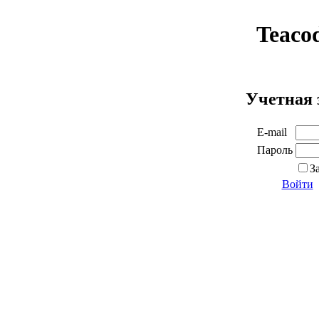
Teaco
Учетная 
E-mail
Пароль
З
Войти