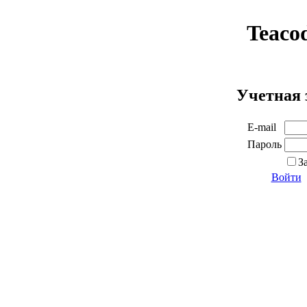
Teaco
Учетная 
E-mail
Пароль
З
Войти