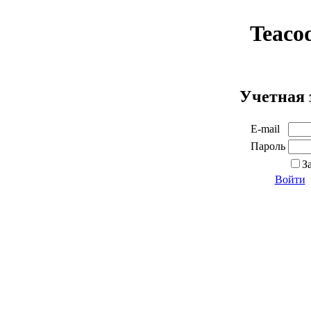
Teaco
Учетная 
E-mail
Пароль
З
Войти