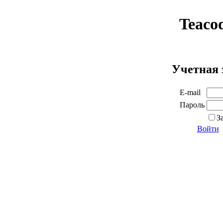
Teaco
Учетная 
E-mail
Пароль
З
Войти