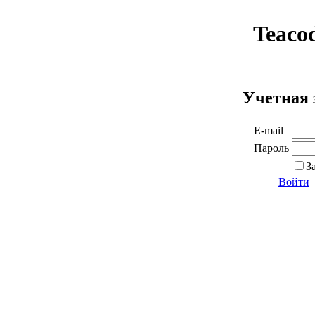
Teaco
Учетная 
E-mail
Пароль
З
Войти