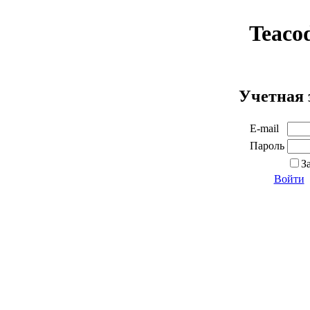
Teaco
Учетная 
E-mail
Пароль
З
Войти