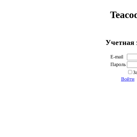
Teaco
Учетная 
E-mail
Пароль
З
Войти