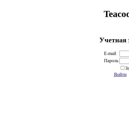
Teaco
Учетная 
E-mail
Пароль
З
Войти