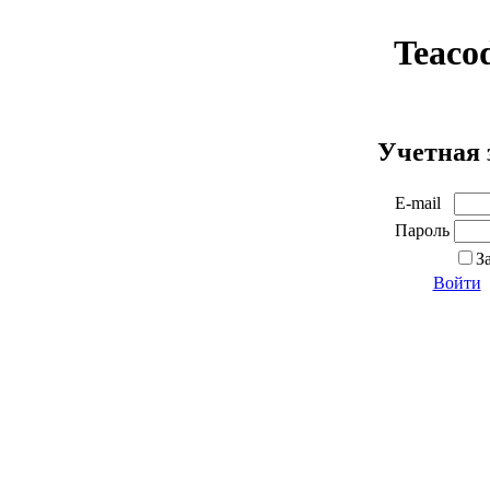
Teaco
Учетная 
E-mail
Пароль
З
Войти