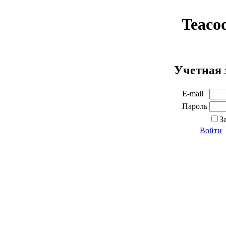
Teaco
Учетная 
E-mail
Пароль
З
Войти