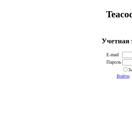
Teaco
Учетная 
E-mail
Пароль
З
Войти