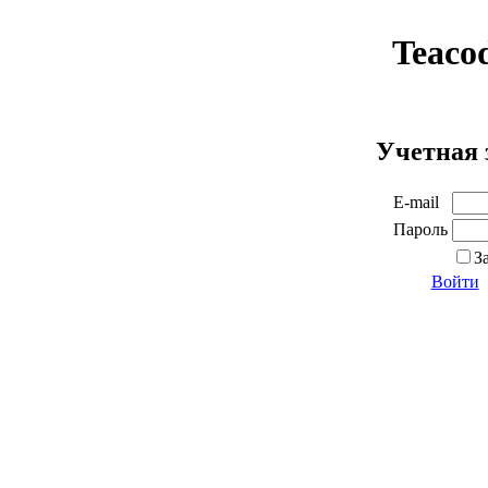
Teaco
Учетная 
E-mail
Пароль
З
Войти