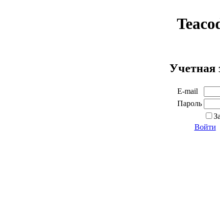
Teaco
Учетная 
E-mail
Пароль
З
Войти