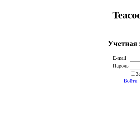
Teaco
Учетная 
E-mail
Пароль
З
Войти