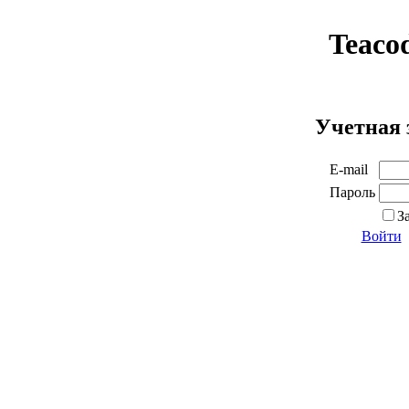
Teaco
Учетная 
E-mail
Пароль
З
Войти