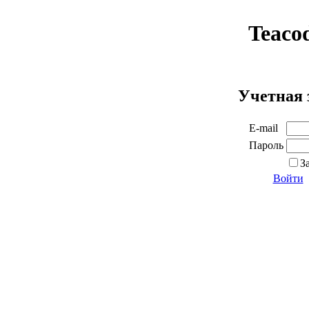
Teaco
Учетная 
E-mail
Пароль
З
Войти