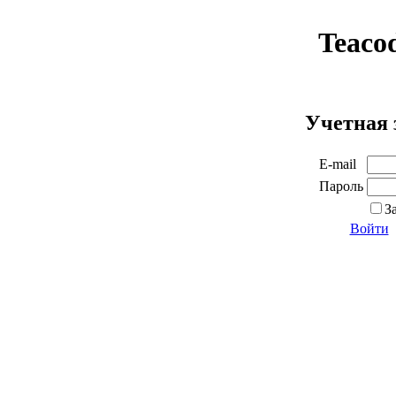
Teaco
Учетная 
E-mail
Пароль
З
Войти