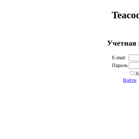
Teaco
Учетная 
E-mail
Пароль
З
Войти