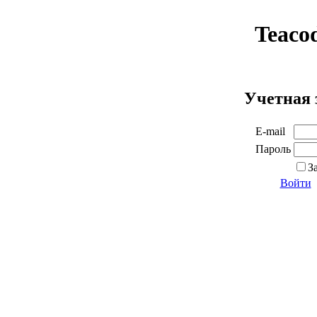
Teaco
Учетная 
E-mail
Пароль
З
Войти