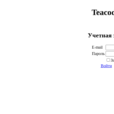
Teaco
Учетная 
E-mail
Пароль
З
Войти