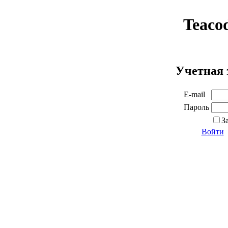
Teaco
Учетная 
E-mail
Пароль
З
Войти