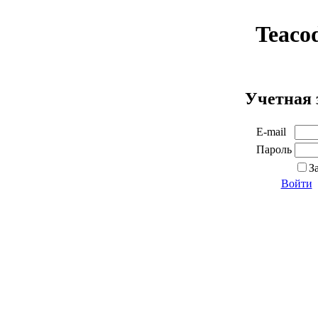
Teaco
Учетная 
E-mail
Пароль
З
Войти