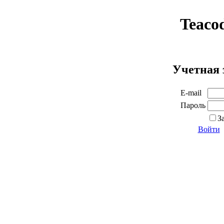
Teaco
Учетная 
E-mail
Пароль
З
Войти