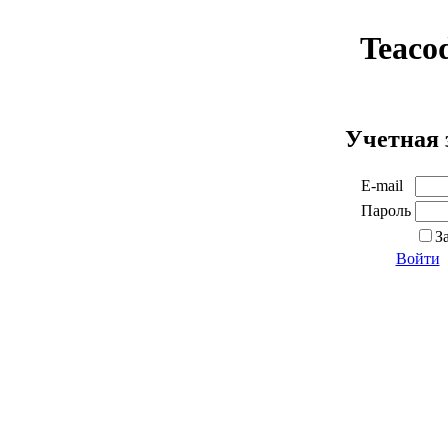
Teaco
Учетная 
E-mail
Пароль
З
Войти