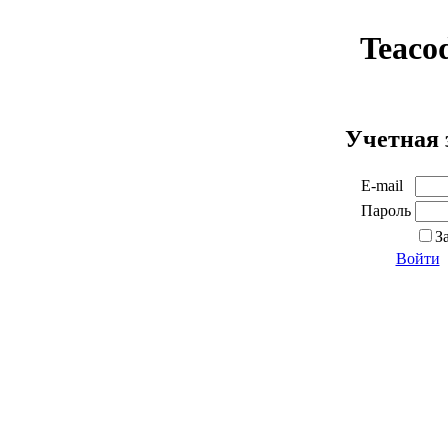
Teaco
Учетная 
E-mail
Пароль
З
Войти