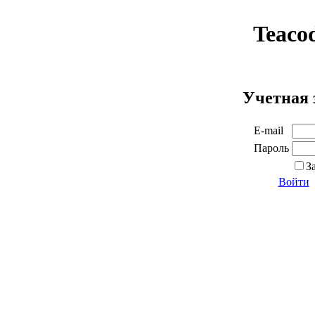
Teaco
Учетная 
E-mail
Пароль
З
Войти