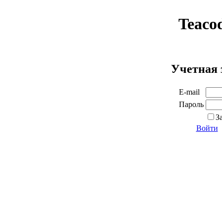
Teaco
Учетная 
E-mail
Пароль
З
Войти