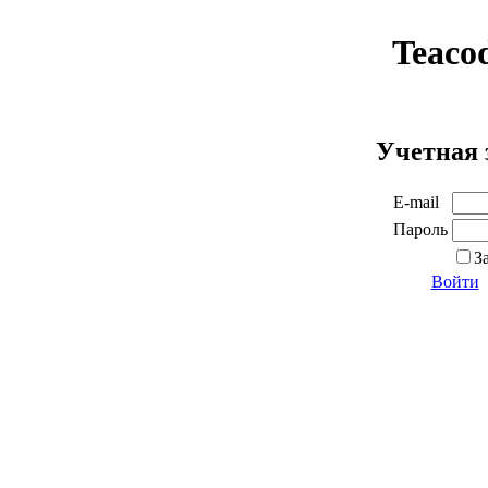
Teaco
Учетная 
E-mail
Пароль
З
Войти