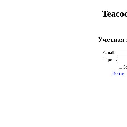
Teaco
Учетная 
E-mail
Пароль
З
Войти