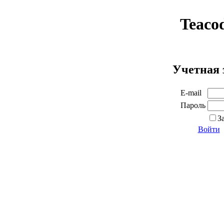
Teaco
Учетная 
E-mail
Пароль
З
Войти