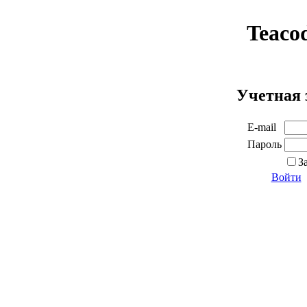
Teaco
Учетная 
E-mail
Пароль
З
Войти