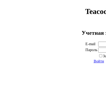
Teaco
Учетная 
E-mail
Пароль
З
Войти