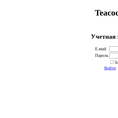
Teaco
Учетная 
E-mail
Пароль
З
Войти