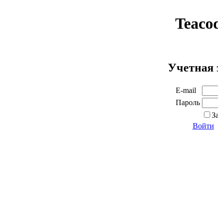
Teaco
Учетная 
E-mail
Пароль
З
Войти