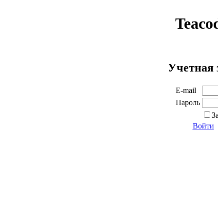
Teaco
Учетная 
E-mail
Пароль
З
Войти