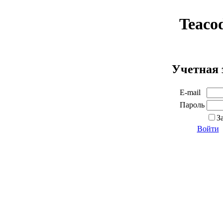
Teaco
Учетная 
E-mail
Пароль
З
Войти