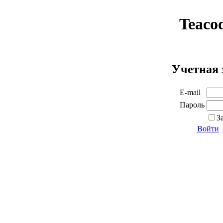
Teaco
Учетная 
E-mail
Пароль
З
Войти