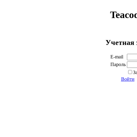
Teaco
Учетная 
E-mail
Пароль
З
Войти