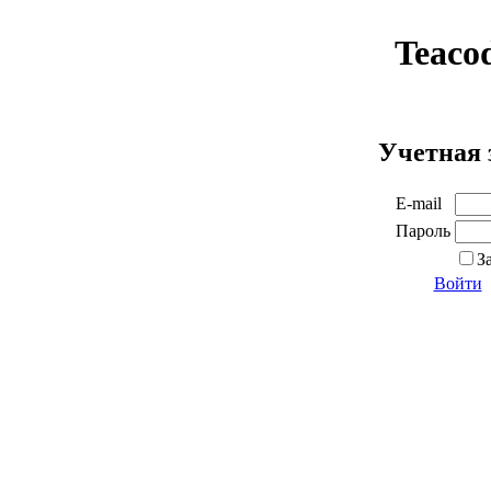
Teaco
Учетная 
E-mail
Пароль
З
Войти