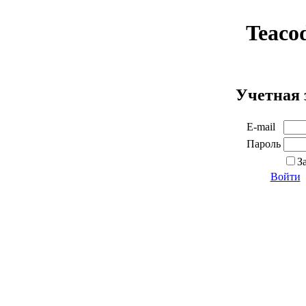
Teaco
Учетная 
E-mail
Пароль
З
Войти