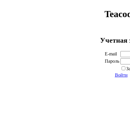
Teaco
Учетная 
E-mail
Пароль
З
Войти