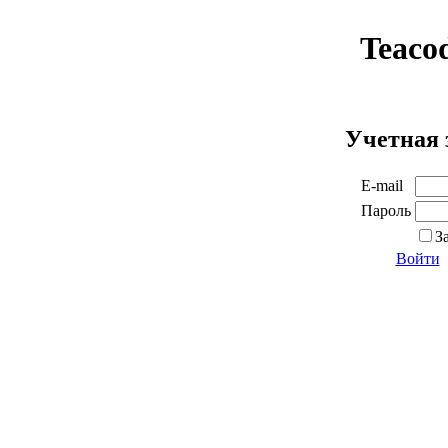
Teaco
Учетная 
E-mail
Пароль
З
Войти