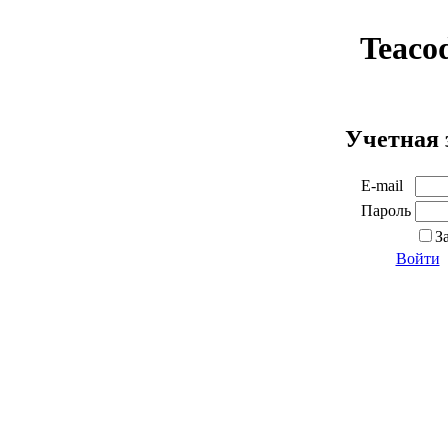
Teaco
Учетная 
E-mail
Пароль
З
Войти