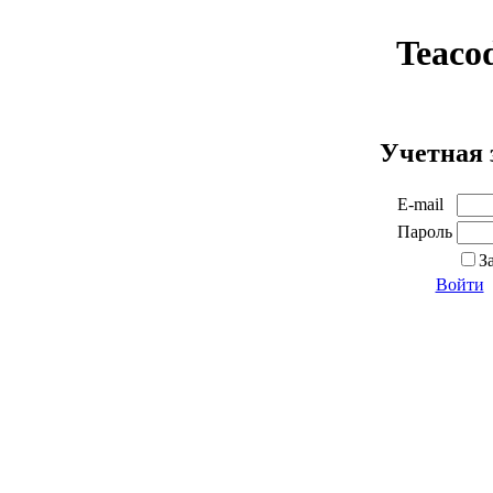
Teaco
Учетная 
E-mail
Пароль
З
Войти