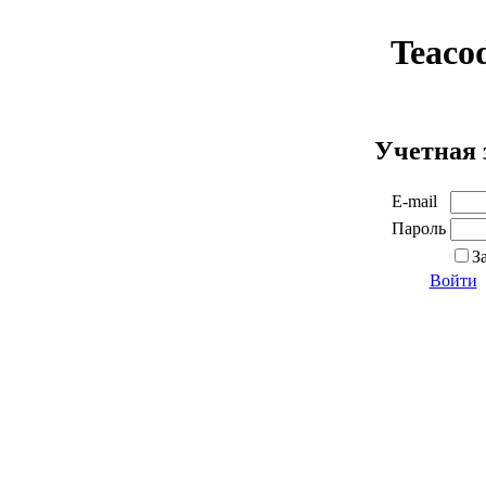
Teaco
Учетная 
E-mail
Пароль
З
Войти